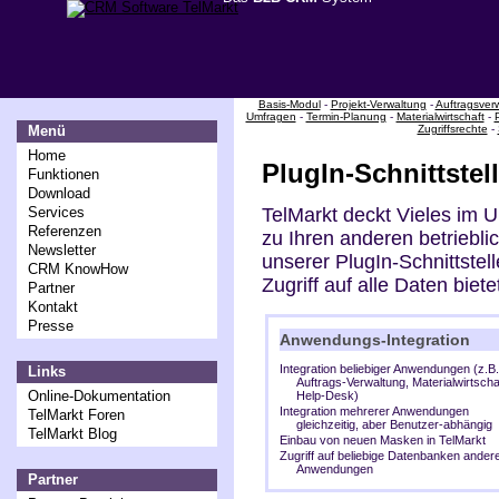
Basis-Modul
-
Projekt-Verwaltung
-
Auftragsver
Umfragen
-
Termin-Planung
-
Materialwirtschaft
-
Zugriffsrechte
-
Menü
Home
PlugIn-Schnittstel
Funktionen
Download
TelMarkt
deckt Vieles im U
Services
Referenzen
zu Ihren anderen betriebl
Newsletter
unserer PlugIn-Schnittstell
CRM KnowHow
Zugriff auf alle Daten biete
Partner
Kontakt
Presse
Anwendungs-Integration
Integration beliebiger Anwendungen (z.B.
Links
Auftrags-Verwaltung, Materialwirtscha
Online-Dokumentation
Help-Desk)
Integration mehrerer Anwendungen
TelMarkt Foren
gleichzeitig, aber Benutzer-abhängig
TelMarkt Blog
Einbau von neuen Masken in
TelMarkt
Zugriff auf beliebige Datenbanken ander
Anwendungen
Partner