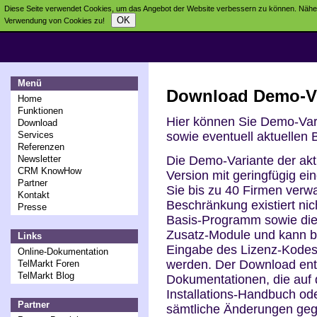
Diese Seite verwendet Cookies, um das Angebot der Website verbessern zu können. Näher
OK
Verwendung von Cookies zu!
Menü
Download Demo-V
Home
Funktionen
Hier können Sie Demo-Vari
Download
sowie eventuell aktuellen
Services
Referenzen
Die Demo-Variante der aktu
Newsletter
CRM KnowHow
Version mit geringfügig ein
Partner
Sie bis zu 40 Firmen verwa
Kontakt
Beschränkung existiert ni
Presse
Basis-Programm sowie die 
Zusatz-Module und kann be
Links
Eingabe des Lizenz-Kodes z
Online-Dokumentation
werden. Der Download enthä
TelMarkt Foren
TelMarkt Blog
Dokumentationen, die auf d
Installations-Handbuch od
Partner
sämtliche Änderungen geg