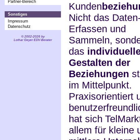
Partner-Bereich
Kunden
beziehu
Nicht das Daten
Sonstiges
Impressum
Erfassen und
Datenschutz
Sammeln, sonde
© 2002-2026 by
Lothar Geyer EDV-Berater
das
individuell
Gestalten der
Beziehungen
st
im Mittelpunkt.
Praxisorientiert 
benutzerfreundli
hat sich
TelMark
allem für kleine